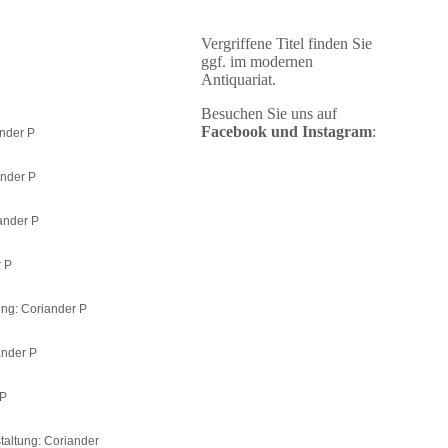
Vergriffene Titel finden Sie
ggf. im modernen
Antiquariat.
Besuchen Sie uns auf
Facebook und
Instagram
:
ander P
ander P
iander P
r P
tung: Coriander P
ander P
 P
estaltung: Coriander