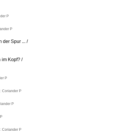
nder P
iander P
der Spur ... /
 im Kopf? /
der P
g: Coriander P
riander P
 P
g: Coriander P