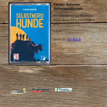
Florian Scherzer
Selbstmordhunde
Hirschkäfer Verlag München,
2022
,
eBook-ISBN 978-3-940839-
87-9
9,99 €
auch als
3D-Buch