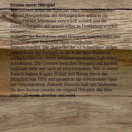
Drama meets Hörspiel
Was passiert wenn die Sprecher einer beliebten Detektiv-
Jugend-Hörspielreihe der Siebzigerjahre selbst in ein
unglaubliches Abenteuer verwickelt werden und die
Detektivdarsteller auf einmal selbst zu Detektiven werden
müssen?
Während der Produktion eines Hörspiels verschwindet eine
Sprecherin und hinterlässt einen rätselhaften
Trümmerhaufen. Die Darsteller der »3 Schnüffler« stehen
plötzlich vor der Aufgabe, in die Rolle ihrer Rollen zu
schlüpfen und ein immer seltsamer werdendes Geheimnis
aufzuklären. Die Grenzen zwischen Hörspiel und Realität
beginnen nach und nach zu verschwimmen. Wie in einem
Rausch treiben Kogler, Rötzer und Balasz durch das
München von 1976 und geraten in ein verwirrendes Spiel
aus Vergangenheit, Zukunft, Freundschaft und Wahnsinn.
Zu dem Roman entsteht ein original Hörspiel, das über
einen QR-Code abrufbar sein wird.