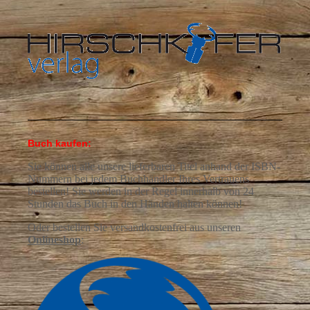
Buch kaufen:
Sie können alle unsere lieferbaren Titel anhand der ISBN-
Nummern bei jedem Buchhändler Ihres Vertrauens
bestellen! Sie werden in der Regel innerhalb von 24
Stunden das Buch in den Händen halten können!
Oder bestellen Sie versandkostenfrei aus
unseren
Onlineshop
: