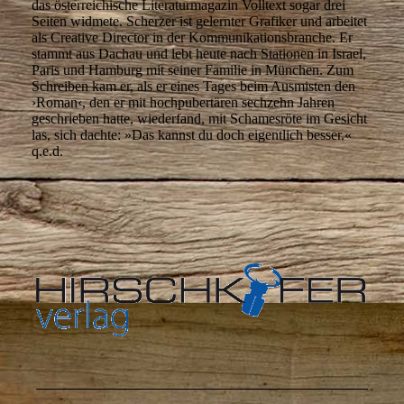
das österreichische Literaturmagazin Volltext sogar drei
Seiten widmete. Scherzer ist gelernter Grafiker und arbeitet
als Creative Director in der Kommunikationsbranche. Er
stammt aus Dachau und lebt heute nach Stationen in Israel,
Paris und Hamburg mit seiner Familie in München. Zum
Schreiben kam er, als er eines Tages beim Ausmisten den
›Roman‹, den er mit hochpubertären sechzehn Jahren
geschrieben hatte, wiederfand, mit Schamesröte im Gesicht
las, sich dachte: »Das kannst du doch eigentlich besser.«
q.e.d.