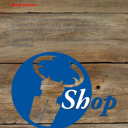
Buch kaufen:
Sie können alle unsere lieferbaren Titel anhand der ISBN-
Nummern bei jedem Buchhändler Ihres Vertrauens
bestellen! Sie werden in der Regel innerhalb von 24
Stunden das Buch in den Händen halten können!
Oder bestellen Sie versandkostenfrei aus
unseren
Onlineshop
: