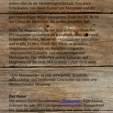
anders sind als die Mehrheitsgesellschaft. Von ihren
Schicksalen, von ihrem Kampf um Akzeptanz und der
Unfähigkeit ihrer Mitmenschen, mit ihnen auf normale und
gleichberechtigte Weise umzugehen. Ende des 19. Jh. ist
das Leben für Menschen, die anders aussehen, hart.
Auch für Magdalena, die mit ihrer außergewöhnlichen
Physiognomie schließlich als Kirmesattraktion bei einem
Schausteller landet, der sie als »Marsianerin« vermarktet –
und er gibt ihr freie Hand, ihre Show zu gestalten.
Magdalena entwickelt ein Aufsehen erregendes
›Marsianisches Cabinett‹ und erfindet sogar eine
Marssprache. Die Menschen stehen Schlange und
Magdalena ist das erste Mal in ihrem Leben nicht mehr
unglücklich …
»Die Marsianerin« ist eine aufregende, fesselnde,
merkwürdige und berührende Geschichte mit einer sehr
überraschenden Wendung.
Der Autor
Mit seinem Nicht-Heimatroman
»Neubayern«
legte Florian
Scherzer im Jahr 2017 ein aufsehenerregendes Romandebüt
hin, dem die Süddeutschen Zeitung eine ganze Seite und