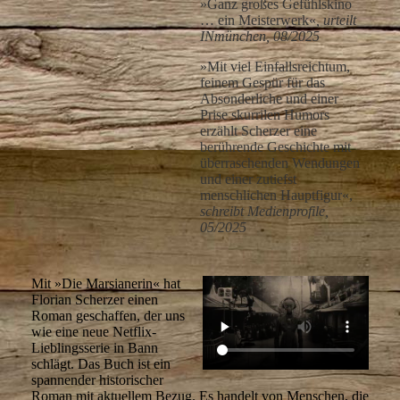
»Ganz großes Gefühlskino
… ein Meisterwerk«
, urteilt
INmünchen, 08/2025
»Mit viel Einfallsreichtum,
feinem Gespür für das
Absonderliche und einer
Prise skurrilen Humors
erzählt Scherzer eine
berührende Geschichte mit
überraschenden Wendungen
und einer zutiefst
menschlichen Hauptfigur«,
schreibt
Medienprofile,
05/2025
Mit »Die Marsianerin« hat
Florian Scherzer einen
Roman geschaffen, der uns
wie eine neue Netflix-
Lieblingsserie in Bann
schlägt. Das Buch ist ein
spannender historischer
Roman mit aktuellem Bezug. Es handelt von Menschen, die