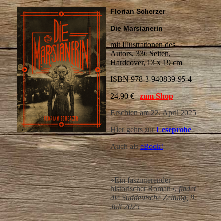
Florian Scherzer
Die Marsianerin
mit Illustrationen des
Autors, 336 Seiten,
Hardcover, 13 x 19 cm
ISBN 978-3-940839-95-4
24,90 € |
zum Shop
Erschien am 22. April 2025
Hier gehts zur
Leseprobe
Auch als
eBook!
»Ein faszinierender
historischer Roman«,
findet
die Süddeutsche Zeitung, 9.
Juli 2025